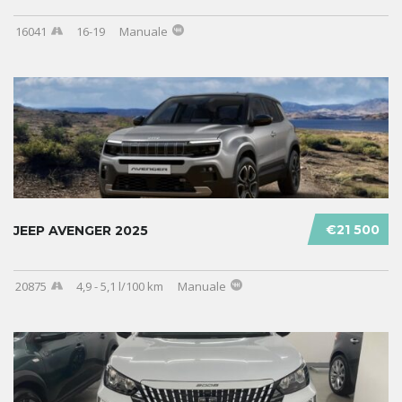
16041
16-19
Manuale
€21 500
JEEP AVENGER 2025
20875
4,9 - 5,1 l/100 km
Manuale