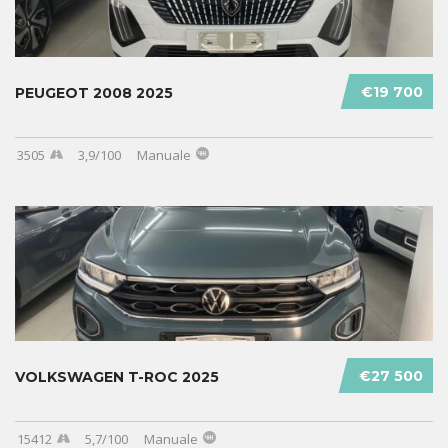
€19 700
PEUGEOT 2008 2025
3505
3,9/100
Manuale
€27 500
VOLKSWAGEN T-ROC 2025
15412
5,7/100
Manuale