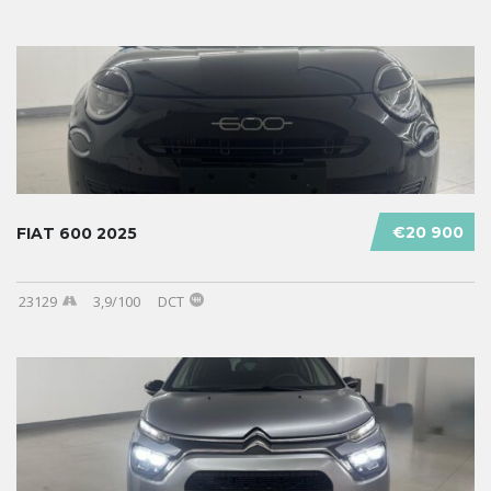
€20 900
FIAT 600 2025
23129
3,9/100
DCT