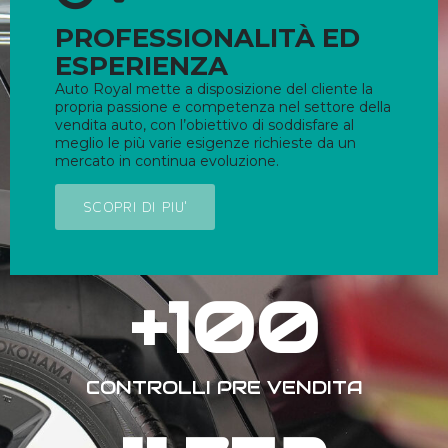
PROFESSIONALITÀ ED
ESPERIENZA
Auto Royal mette a disposizione del cliente la
propria passione e competenza nel settore della
vendita auto, con l’obiettivo di soddisfare al
meglio le più varie esigenze richieste da un
mercato in continua evoluzione.
SCOPRI DI PIU'
+
100
CONTROLLI PRE VENDITA