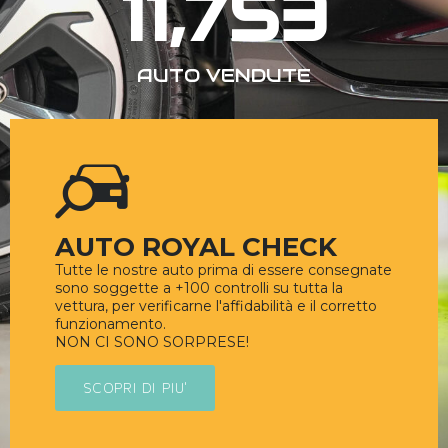
11,753
AUTO VENDUTE
AUTO ROYAL CHECK
Tutte le nostre auto prima di essere consegnate
sono soggette a +100 controlli su tutta la
vettura, per verificarne l'affidabilità e il corretto
funzionamento.
NON CI SONO SORPRESE!
SCOPRI DI PIU'